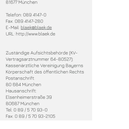
81677 München
Telefon: 089 4147-0
Fax: 089 4147-280
E-Mail:
blaek@blaek.de
URL: http://www.blaek.de
Zuständige Aufsichtsbehörde (KV-
Vertragsarztnummer 64-80527):
Kassenärztliche Vereinigung Bayerns
Körperschaft des öffentlichen Rechts
Postanschrift:
80 684 München
Hausanschrift:
Elsenheimerstraße 39
80687 München
Tel: 0 89 / 5 70 93-0
Fax: 0 89 / 5 70 93-2105
URL: http://www.kvb.de